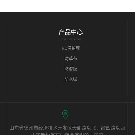
产品中心
Product center
PE保护膜
防草布
防渗膜
防水毯
山东省德州市经济技术开发区天衢路以北、经四路以西