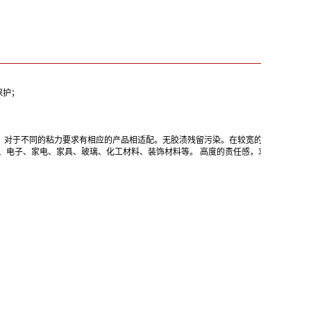
保护；
。对于不同的粘力要求有相应的产品相适配。无胶渍残留污染。在较宽的收卷幅度下
、电子、家电、家具、玻璃、化工材料、装饰材料等。 高度的责任感，求真务实的态