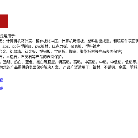
广泛运用于：
品：计算机机箱外壳、镀锌板材冲压、计算机烤漆板、塑料射出成型，和喷漆件表面
abs、pp注塑制品、pvc板材、压克力板、仪表板、塑料镜片；
合金、铝幕墙、钛金板、塑钢板、宝丽板、陶瓷、聚脂板材等产品表面保护；
石，人造石，石英石等产品的表面保护。
，透明、奶白、蓝色、黑白等膜型。特高粘，高粘，中高粘，中粘，中低粘，低粘等
为您的产品提供的表面保护解决方案。 产品广泛适用于：铝材、不锈钢、金属、塑料
膜
膜