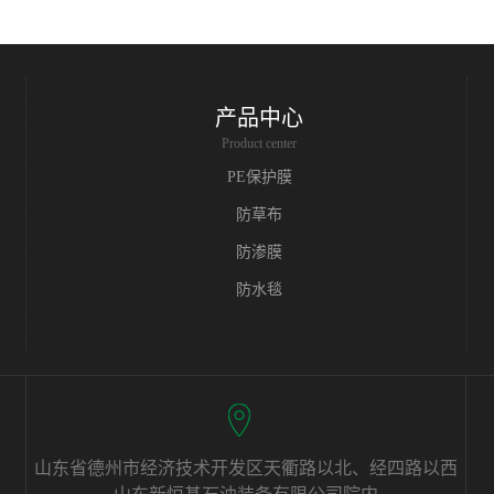
产品中心
Product center
PE保护膜
防草布
防渗膜
防水毯
山东省德州市经济技术开发区天衢路以北、经四路以西