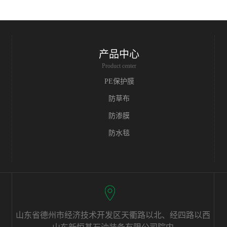
产品中心
Product center
PE保护膜
防草布
防渗膜
防水毯
山东省德州市经济技术开发区天衢路以北、经四路以西