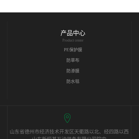
产品中心
Product center
PE保护膜
防草布
防渗膜
防水毯
山东省德州市经济技术开发区天衢路以北、经四路以西